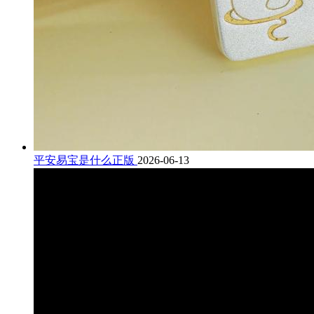
平安易宝是什么正版
2026-06-13