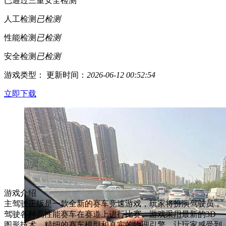
已通过三重安全检测
人工检测
已检测
性能检测
已检测
安全检测
已检测
游戏类型：
更新时间：
2026-06-12 00:52:54
立即下载
游戏介绍
主驾驶正版是一款全新的赛车竞速游戏，玩家将扮演驾驶员，
驾驶各种高性能赛车在赛道上进行比赛。游戏采用最新的3D
图形技术，精细的赛车模型和真实的物理引擎，让玩家感受到