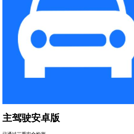
主驾驶安卓版