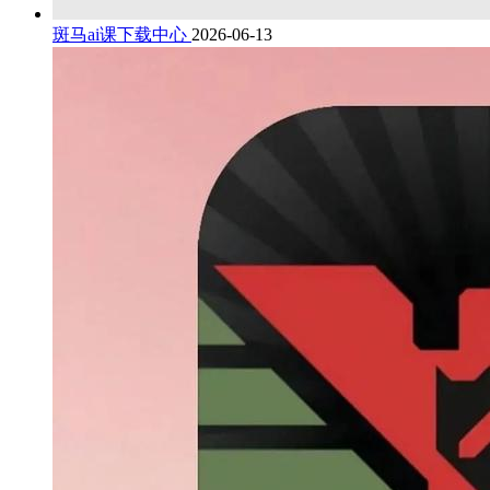
斑马ai课下载中心
2026-06-13