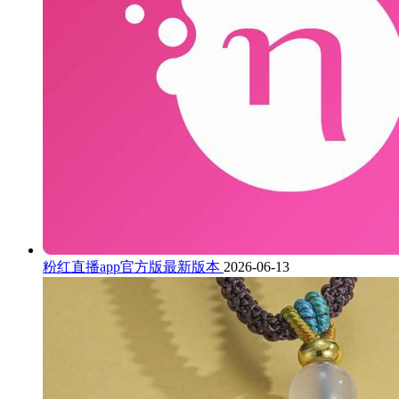
粉红直播app官方版最新版本
2026-06-13