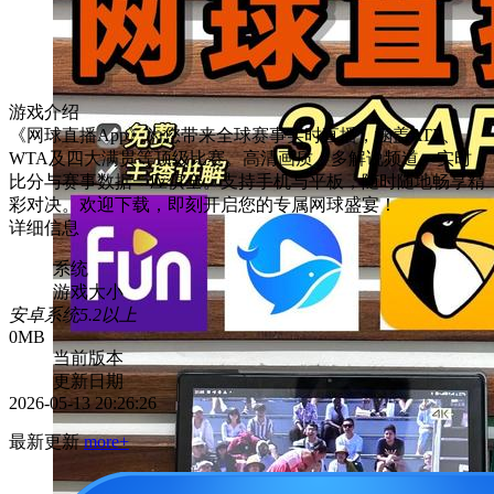
游戏介绍
《网球直播App》为您带来全球赛事实时直播，涵盖ATP、
WTA及四大满贯等顶级比赛。高清画质、多解说频道、实时
比分与赛事数据一应俱全。支持手机与平板，随时随地畅享精
彩对决。欢迎下载，即刻开启您的专属网球盛宴！
详细信息
系统
游戏大小
安卓系统5.2以上
0MB
当前版本
更新日期
2026-05-13 20:26:26
最新更新
more+