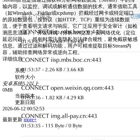
输内容，以监控、调试或解析通信数据的技术。通常借助工具
（如Wireshark、Fiddler或tcpdump）拦截经过网卡或特定端口
的原始数据包，按协议（如HTTP、TCP）重组为连续数据
流，便于查看明文请求与响应。它广泛应用于安全审计（如检
测恶意流量）、开发调试（分析API交互）及网络优化（定位
延迟问题）。抓包时需注意隐私与法律合规性，避免截获敏感
信息。通过过滤和解码功能，用户可精准提取目标Stream内
容，辅助排查网络异常或逆向工程。
详细信息
系统
软件大小
安卓系统5.2以上
0MB
当前版本
更新日期
2026-06-12 00:52:53
最新更新
more+