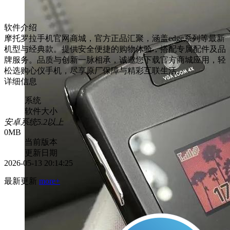
软件介绍
摩托罗拉手机官网商城，官方正品汇聚，涵盖edge系列等最新
机型与经典款。提供安全便捷的购物体验，搭配专属配件及品
牌服务。品质与创新一脉相承，诚邀您下载官方商城应用，轻
松选购心仪手机，尽享原厂保障与精彩互联生活。
详细信息
系统
软件大小
安卓系统5.2以上
0MB
当前版本
更新日期
2026-05-13 20:14:25
最新更新
more+