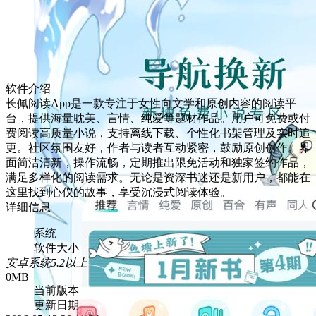
软件介绍
长佩阅读App是一款专注于女性向文学和原创内容的阅读平
台，提供海量耽美、言情、纯爱等题材作品。用户可免费或付
费阅读高质量小说，支持离线下载、个性化书架管理及实时追
更。社区氛围友好，作者与读者互动紧密，鼓励原创创作。界
面简洁清新，操作流畅，定期推出限免活动和独家签约作品，
满足多样化的阅读需求。无论是资深书迷还是新用户，都能在
这里找到心仪的故事，享受沉浸式阅读体验。
详细信息
系统
软件大小
安卓系统5.2以上
0MB
当前版本
更新日期